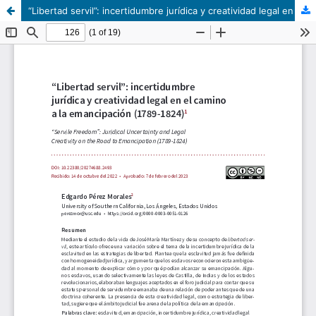
“Libertad servil”: incertidumbre jurídica y creatividad legal en el camino a la emancipación (1789-1824)