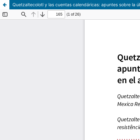
Quetzaltecolotl y las cuentas calendáricas: apuntes sobre la ú