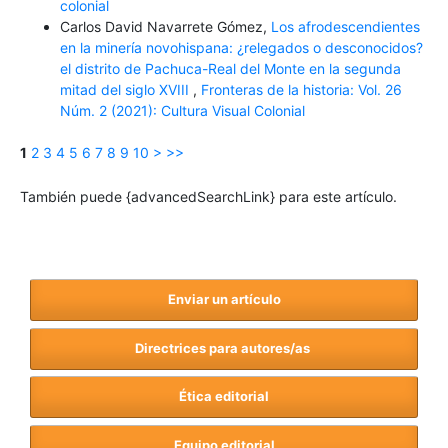
colonial
Carlos David Navarrete Gómez,
Los afrodescendientes
en la minería novohispana: ¿relegados o desconocidos?
el distrito de Pachuca-Real del Monte en la segunda
mitad del siglo XVIII
,
Fronteras de la historia: Vol. 26
Núm. 2 (2021): Cultura Visual Colonial
1
2
3
4
5
6
7
8
9
10
>
>>
También puede {advancedSearchLink} para este artículo.
Enviar un artículo
Directrices para autores/as
Ética editorial
Equipo editorial