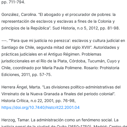
pp. 711-794.
González, Carolina. “El abogado y el procurador de pobres: la
representación de esclavos y esclavas a fines de la Colonia y
principios de la República”. Sud Historia, n.o 5, 2012, pp. 81-98.
---. “‘Para que mi justicia no perezca’: esclavos y cultura judicial en
Santiago de Chile, segunda mitad del siglo XVIII”. Autoridades y
prácticas judiciales en el Antiguo Régimen. Problemas
jurisdiccionales en el Río de la Plata, Córdoba, Tucumán, Cuyo y
Chile, coordinado por María Paula Polimene. Rosario: Prohistoria
Ediciones, 2011, pp. 57-75.
Herrera Ángel, Marta. “Las divisiones político-administrativas del
Virreinato de la Nueva Granada a finales del periodo colonial”.
Historia Crítica, n.o 22, 2001, pp. 76-98,
https://doi.org/10.7440/histcrit22.2001.04
Herzog, Tamar. La administración como un fenómeno social. La
justicia penal de la ciudad de Quito (1650-1750). Madrid: Centro d