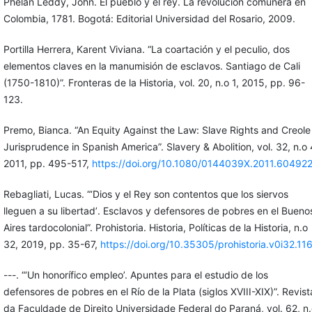
Phelan Leddy, John. El pueblo y el rey. La revolución comunera en
Colombia, 1781. Bogotá: Editorial Universidad del Rosario, 2009.
Portilla Herrera, Karent Viviana. “La coartación y el peculio, dos
elementos claves en la manumisión de esclavos. Santiago de Cali
(1750-1810)”. Fronteras de la Historia, vol. 20, n.o 1, 2015, pp. 96-
123.
Premo, Bianca. “An Equity Against the Law: Slave Rights and Creole
Jurisprudence in Spanish America”. Slavery & Abolition, vol. 32, n.o 
2011, pp. 495-517,
https://doi.org/10.1080/0144039X.2011.60492
Rebagliati, Lucas. “‘Dios y el Rey son contentos que los siervos
lleguen a su libertadʼ. Esclavos y defensores de pobres en el Bueno
Aires tardocolonial”. Prohistoria. Historia, Políticas de la Historia, n.o
32, 2019, pp. 35-67,
https://doi.org/10.35305/prohistoria.v0i32.11
---. “‘Un honorífico empleo’. Apuntes para el estudio de los
defensores de pobres en el Río de la Plata (siglos XVIII-XIX)”. Revist
da Faculdade de Direito Universidade Federal do Paraná, vol. 62, n