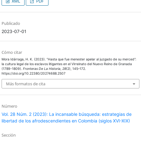
XML
PDF
Publicado
2023-07-01
Cómo citar
Mora Idárraga, H. K. (2023). “Hasta que fue menester apelar al juzgado de su merced”:
la cultura legal de los esclavos litigantes en el Virreinato del Nuevo Reino de Granada
(1789-1809).
Fronteras De La Historia
,
28
(2), 145–172.
https://doi.org/10.22380/20274688.2507
Más formatos de cita
Número
Vol. 28 Núm. 2 (2023): La incansable búsqueda: estrategias de
libertad de los afrodescendientes en Colombia (siglos XVI-XIX)
Sección