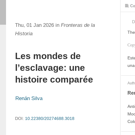
Co
D
Thu, 01 Jan 2026 in
Fronteras de la
The
Historia
Cop
Les mondes de
Este
l’esclavage: une
una
histoire comparée
Auth
Ren
Renán Silva
Anti
Mod
DOI:
10.22380/20274688.3018
Col