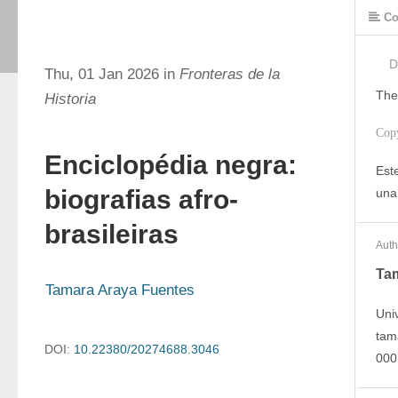
Co
D
Thu, 01 Jan 2026 in
Fronteras de la
The
Historia
Cop
Enciclopédia negra:
Este
biografias afro-
una
brasileiras
Auth
Ta
Tamara Araya Fuentes
Uni
tam
DOI:
10.22380/20274688.3046
000