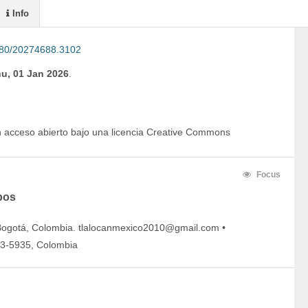
Info
80/20274688.3102
u, 01 Jan 2026
.
en acceso abierto bajo una licencia Creative Commons
Focus
bos
Bogotá, Colombia. tlalocanmexico2010@gmail.com •
43-5935, Colombia