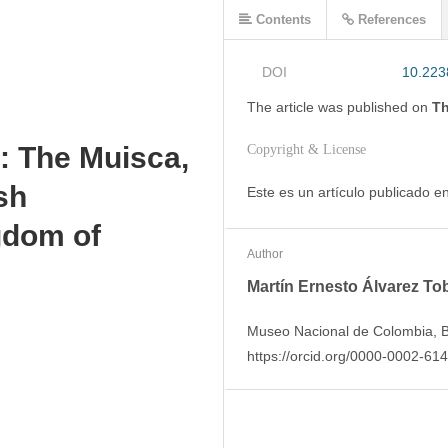
Contents
References
DOI
10.223
The article was
published on
Th
: The Muisca,
Copyright & License
sh
Este es un artículo publicado 
gdom of
Author
Martín Ernesto Álvarez To
Museo Nacional de Colombia, 
https://orcid.org/0000-0002-61