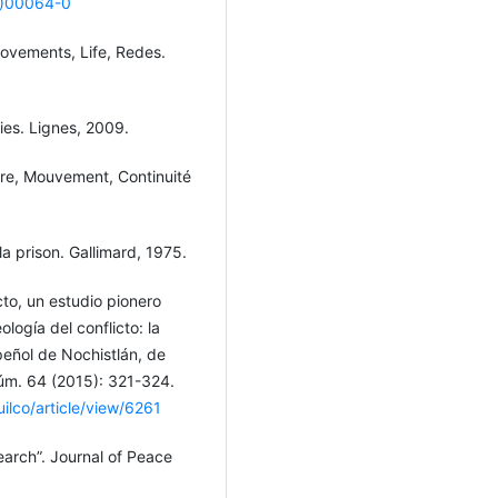
0)00064-0
 Movements, Life, Redes.
ies. Lignes, 2009.
ure, Mouvement, Continuité
la prison. Gallimard, 1975.
cto, un estudio pionero
logía del conflicto: la
peñol de Nochistlán, de
núm. 64 (2015): 321-324.
ilco/article/view/6261
arch”. Journal of Peace