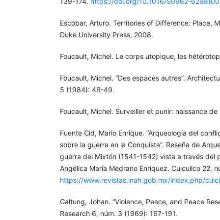
139-174.
https://doi.org/10.1016/S0962-6298(0
Escobar, Arturo. Territories of Difference: Place,
Duke University Press, 2008.
Foucault, Michel. Le corps utopique, les hétérotop
Foucault, Michel. “Des espaces autres”. Architect
5 (1984): 46-49.
Foucault, Michel. Surveiller et punir: naissance de 
Fuente Cid, Mario Enrique. “Arqueología del confli
sobre la guerra en la Conquista”. Reseña de Arqueo
guerra del Mixtón (1541-1542) vista a través del 
Angélica María Medrano Enríquez. Cuicuilco 22, 
https://www.revistas.inah.gob.mx/index.php/cuicu
Galtung, Johan. “Violence, Peace, and Peace Rese
Research 6, núm. 3 (1969): 167-191.