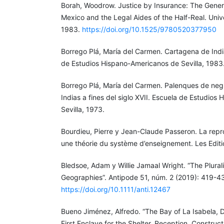
Borah, Woodrow. Justice by Insurance: The Genera
Mexico and the Legal Aides of the Half-Real. Unive
1983.
https://doi.org/10.1525/9780520377950
Borrego Plá, María del Carmen. Cartagena de India
de Estudios Hispano-Americanos de Sevilla, 1983
Borrego Plá, María del Carmen. Palenques de ne
Indias a fines del siglo XVII. Escuela de Estudio
Sevilla, 1973.
Bourdieu, Pierre y Jean-Claude Passeron. La repr
une théorie du système d’enseignement. Les Editi
Bledsoe, Adam y Willie Jamaal Wright. “The Plurali
Geographies”. Antipode 51, núm. 2 (2019): 419-43
https://doi.org/10.1111/anti.12467
Bueno Jiménez, Alfredo. “The Bay of La Isabela, 
First Enclave for the Shelter, Reception, Constru