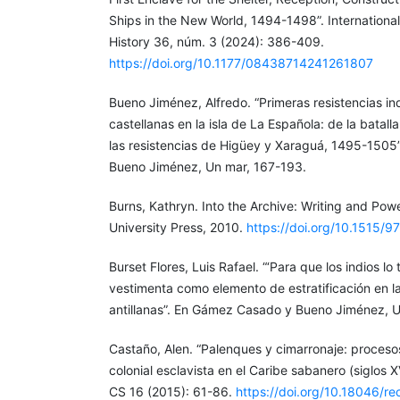
Ships in the New World, 1494-1498”. International
History 36, núm. 3 (2024): 386-409.
https://doi.org/10.1177/08438714241261807
Bueno Jiménez, Alfredo. “Primeras resistencias i
castellanas en la isla de La Española: de la batal
las resistencias de Higüey y Xaraguá, 1495-150
Bueno Jiménez, Un mar, 167-193.
Burns, Kathryn. Into the Archive: Writing and Powe
University Press, 2010.
https://doi.org/10.1515
Burset Flores, Luis Rafael. “‘Para que los indios lo 
vestimenta como elemento de estratificación en 
antillanas”. En Gámez Casado y Bueno Jiménez, U
Castaño, Alen. “Palenques y cimarronaje: procesos
colonial esclavista en el Caribe sabanero (siglos XV
CS 16 (2015): 61-86.
https://doi.org/10.18046/re