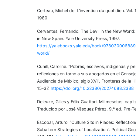
Certeau, Michel de. L’invention du quotidien. Vol. 1
1980.
Cervantes, Fernando. The Devil in the New World:
in New Spain. Yale University Press, 1997.
https://yalebooks.yale.edu/book/9780300068894
world/
Cunill, Caroline. “Pobres, esclavos, indígenas y p
reflexiones en torno a sus abogados en el Consejo
Audiencia de México, siglo XVI”. Fronteras de la H
15-37.
https://doi.org/10.22380/20274688.2388
Deleuze, Gilles y Félix Guattari. Mil mesetas: capi
Traducido por José Vásquez Pérez. 9.ª ed. Pre-T
Escobar, Arturo. “Culture Sits in Places: Reflectio
Subaltern Strategies of Localization”. Political G