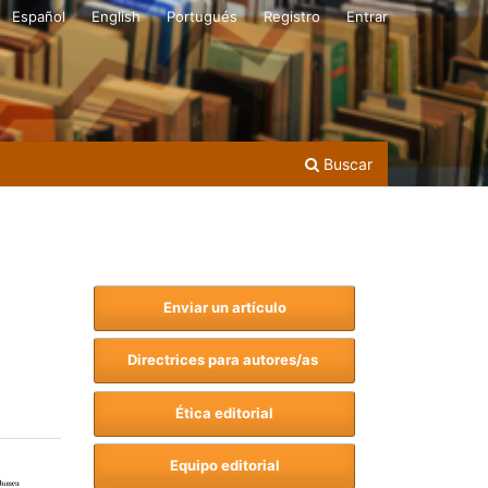
Español
English
Portugués
Registro
Entrar
Buscar
Enviar un artículo
Directrices para autores/as
Ética editorial
Equipo editorial