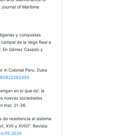
 Journal of Maritime
ndígenas y conquistas
la campal de la Vega Real a
5”. En Gámez Casado y
r in Colonial Peru. Duke
/9780822393450
tengan en lo que es’: la
las nuevas sociedades
n mar, 21-36.
 de resistencia al sistema
I, XVII y XVIII)”. Revista
cs.i16.2024