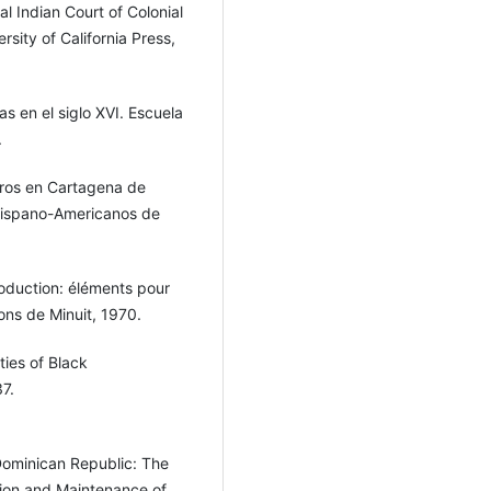
l Indian Court of Colonial
rsity of California Press,
s en el siglo XVI. Escuela
.
gros en Cartagena de
s Hispano-Americanos de
oduction: éléments pour
ons de Minuit, 1970.
ties of Black
7.
Dominican Republic: The
ction and Maintenance of