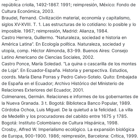
república criolla, 1492-1867. 1991; reimpresión, México: Fondo de
Cultura Económica, 2003.
Braudel, Fernand. Civilización material, economía y capitalismo,
siglos XV-XVIII. T. 1. Las estructuras de lo cotidiano: lo posible y lo
imposible. 1967; reimpresión, Madrid: Alianza, 1984.
Castro Herrera, Guillermo. “Naturaleza, sociedad e historia en
América Latina”. En Ecología política. Naturaleza, sociedad y
utopía, comp. Héctor Alimonda, 83-99. Buenos Aires: Consejo
Latino Americano de Ciencias Sociales, 2002.
Castro Ponce, María Soledad. “La quina o cascarilla de los montes
de Loja”. En Ecuador-España. Historia y perspectiva. Estudios,
coords. María Elena Porras y Pedro Calvo-Sotelo. Quito: Embajada
de España en el Ecuador; Archivo Histórico del Ministerio de
Relaciones Exteriores del Ecuador, 2001.
Colmenares, Germán. Relaciones e informes de los gobernantes de
la Nueva Granada. 3 t. Bogotá: Biblioteca Banco Popular, 1989.
Córdoba Ochoa, Luis Miguel. De la quietud a la felicidad. La villa
de Medellín y los procuradores del cabildo entre 1675 y 1785.
Bogotá: Instituto Colombiano de Cultura Hispánica, 1998.
Crosby, Alfred W. Imperialismo ecológico. La expansión biológica
de Europa, 900-1900. 1986; reimpresión, Barcelona: Crítica, 1999.