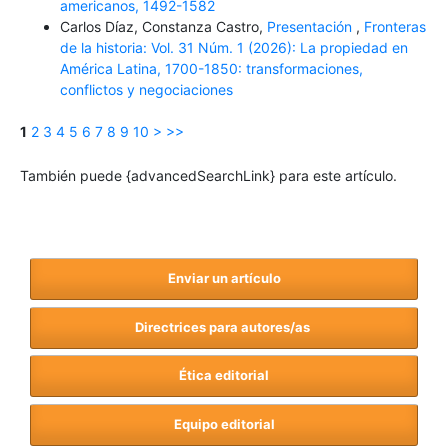
americanos, 1492-1582
Carlos Díaz, Constanza Castro,
Presentación
,
Fronteras
de la historia: Vol. 31 Núm. 1 (2026): La propiedad en
América Latina, 1700-1850: transformaciones,
conflictos y negociaciones
1
2
3
4
5
6
7
8
9
10
>
>>
También puede {advancedSearchLink} para este artículo.
Enviar un artículo
Directrices para autores/as
Ética editorial
Equipo editorial