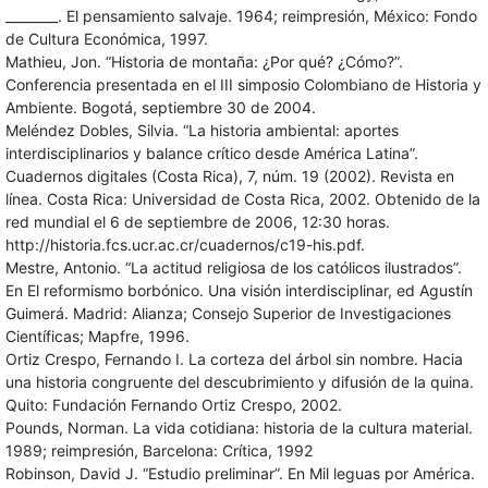
________. El pensamiento salvaje. 1964; reimpresión, México: Fondo
de Cultura Económica, 1997.
Mathieu, Jon. “Historia de montaña: ¿Por qué? ¿Cómo?”.
Conferencia presentada en el III simposio Colombiano de Historia y
Ambiente. Bogotá, septiembre 30 de 2004.
Meléndez Dobles, Silvia. “La historia ambiental: aportes
interdisciplinarios y balance crítico desde América Latina”.
Cuadernos digitales (Costa Rica), 7, núm. 19 (2002). Revista en
línea. Costa Rica: Universidad de Costa Rica, 2002. Obtenido de la
red mundial el 6 de septiembre de 2006, 12:30 horas.
http://historia.fcs.ucr.ac.cr/cuadernos/c19-his.pdf.
Mestre, Antonio. “La actitud religiosa de los católicos ilustrados”.
En El reformismo borbónico. Una visión interdisciplinar, ed Agustín
Guimerá. Madrid: Alianza; Consejo Superior de Investigaciones
Científicas; Mapfre, 1996.
Ortiz Crespo, Fernando I. La corteza del árbol sin nombre. Hacia
una historia congruente del descubrimiento y difusión de la quina.
Quito: Fundación Fernando Ortiz Crespo, 2002.
Pounds, Norman. La vida cotidiana: historia de la cultura material.
1989; reimpresión, Barcelona: Crítica, 1992
Robinson, David J. “Estudio preliminar”. En Mil leguas por América.