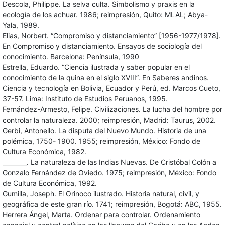
Descola, Philippe. La selva culta. Simbolismo y praxis en la
ecología de los achuar. 1986; reimpresión, Quito: MLAL; Abya-
Yala, 1989.
Elias, Norbert. “Compromiso y distanciamiento” [1956-1977/1978].
En Compromiso y distanciamiento. Ensayos de sociología del
conocimiento. Barcelona: Península, 1990
Estrella, Eduardo. “Ciencia ilustrada y saber popular en el
conocimiento de la quina en el siglo XVIII”. En Saberes andinos.
Ciencia y tecnología en Bolivia, Ecuador y Perú, ed. Marcos Cueto,
37-57. Lima: Instituto de Estudios Peruanos, 1995.
Fernández-Armesto, Felipe. Civilizaciones. La lucha del hombre por
controlar la naturaleza. 2000; reimpresión, Madrid: Taurus, 2002.
Gerbi, Antonello. La disputa del Nuevo Mundo. Historia de una
polémica, 1750- 1900. 1955; reimpresión, México: Fondo de
Cultura Económica, 1982.
________. La naturaleza de las Indias Nuevas. De Cristóbal Colón a
Gonzalo Fernández de Oviedo. 1975; reimpresión, México: Fondo
de Cultura Económica, 1992.
Gumilla, Joseph. El Orinoco ilustrado. Historia natural, civil, y
geográfica de este gran río. 1741; reimpresión, Bogotá: ABC, 1955.
Herrera Ángel, Marta. Ordenar para controlar. Ordenamiento