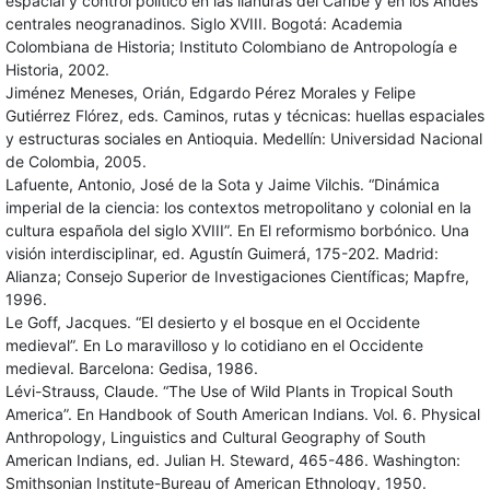
espacial y control político en las llanuras del Caribe y en los Andes
centrales neogranadinos. Siglo XVIII. Bogotá: Academia
Colombiana de Historia; Instituto Colombiano de Antropología e
Historia, 2002.
Jiménez Meneses, Orián, Edgardo Pérez Morales y Felipe
Gutiérrez Flórez, eds. Caminos, rutas y técnicas: huellas espaciales
y estructuras sociales en Antioquia. Medellín: Universidad Nacional
de Colombia, 2005.
Lafuente, Antonio, José de la Sota y Jaime Vilchis. “Dinámica
imperial de la ciencia: los contextos metropolitano y colonial en la
cultura española del siglo XVIII”. En El reformismo borbónico. Una
visión interdisciplinar, ed. Agustín Guimerá, 175-202. Madrid:
Alianza; Consejo Superior de Investigaciones Científicas; Mapfre,
1996.
Le Goff, Jacques. “El desierto y el bosque en el Occidente
medieval”. En Lo maravilloso y lo cotidiano en el Occidente
medieval. Barcelona: Gedisa, 1986.
Lévi-Strauss, Claude. “The Use of Wild Plants in Tropical South
America”. En Handbook of South American Indians. Vol. 6. Physical
Anthropology, Linguistics and Cultural Geography of South
American Indians, ed. Julian H. Steward, 465-486. Washington:
Smithsonian Institute-Bureau of American Ethnology, 1950.