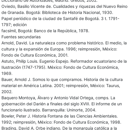
Diccionario de Autoridades, Madrid: Gredos, 2002.
Oviedo, Basilio Vicente de. Cualidades y riquezas del Nuevo Reino
de Granada. Bogotá: Biblioteca de Historia Nacional, 1930.
Papel periódico de la ciudad de Santafé de Bogotá. 3 t. 1791-
1797; edición
facsímil, Bogotá: Banco de la República, 1978.
Fuentes secundarias
Arnold, David. La naturaleza como problema histórico. El medio, la
cultura y la expansión de Europa. 1996; reimpresión, México:
Fondo de Cultura Económica, 2001.
Astuto, Philip Louis. Eugenio Espejo. Reformador ecuatoriano de la
Ilustración (1747-1795). México: Fondo de Cultura Económica,
1969.
Bauer, Arnold J. Somos lo que compramos. Historia de la cultura
material en América Latina. 2001; reimpresión, México: Taurus,
2002.
Baquero Montoya, Álvaro y Antonio Vidal Ortega, comps. La
gobernación del Darién a finales del siglo XVIII. El informe de un
funcionario ilustrado. Barranquilla: Uninorte, 2004.
Bowler, Peter J. Historia Fontana de las Ciencias Ambientales.
1992; reimpresión, México: Fondo de Cultura Económica, 1998.
Brading, David A. Orbe indiano. De la monarquía católica a la