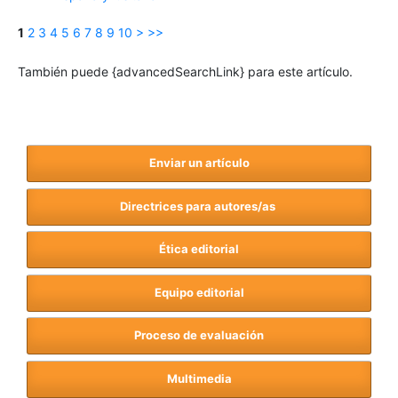
1
2
3
4
5
6
7
8
9
10
>
>>
También puede {advancedSearchLink} para este artículo.
Enviar un artículo
Directrices para autores/as
Ética editorial
Equipo editorial
Proceso de evaluación
Multimedia