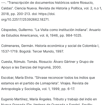
---. “Transcripción de documentos históricos sobre Riosucio,
Caldas”. Ciencia Nueva. Revista de Historia y Política, vol. 2, n.o 1,
2018, pp. 200-213. doi: https://doi.
org/10.22517/25392662.18271.
Céspedes, Guillermo. “La Visita como institución indiana”. Anuario
de Estudios Americanos, vol. iii, 1946, pp. 984-1025.
Colmenares, Germán. Historia económica y social de Colombia I,
1537-1719. Bogotá: Tercer Mundo, 1997.
Cuesta, Rómulo. Tomás. Riosucio: Álvaro Gärtner y Grupo de
Apoyo a las Danzas del Ingrumá, 2000.
Escobar, María Elvira. “Sírvase reconocer todos los indios que
estamos en el partido de Lomaprieta”. Virajes. Revista de
Antropología y Sociología, vol. 1, 1999, pp. 6-17.
Eugenio Martínez, María Ángeles. Tributo y trabajo del indio en
Nueva Granada (De Jiménez de Quesada a Sande). Sevilla: