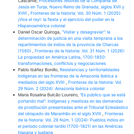
Cascante,
Procesiones festivas de la Compañía de
Jesús en Tunja, Nuevo Reino de Granada, siglos XVII y
XVIII
,
Fronteras de la historia: Vol. 30 Núm. 1 (2025):
¡Viva el rey!: la fiesta y el ejercicio del poder en la
Hispanoamérica colonial
Daniel Oscar Quiroga,
“Visitar y desagraviar”: la
determinación de justicia en una visita temprana a los
repartimientos de indios de la provincia de Charcas
(1560)
,
Fronteras de la historia: Vol. 31 Núm. 1 (2026):
La propiedad en América Latina, 1700-1850:
transformaciones, conflictos y negociaciones
Pablo Ibáñez Bonillo,
Resistencias y territorialidades
indígenas en las fronteras de la Amazonía ibérica a
mediados del siglo XVIII
,
Fronteras de la historia: Vol.
29 Núm. 2 (2024): Amazonía ibérica colonial
Maria Rosalina Bulcão Loureiro,
“Es público que se está
portando mal”: indígenas y mestizas en las demandas
de prostitución presentadas ante el Tribunal Eclesiástico
del obispado de Maranhão en el siglo XVIII
,
Fronteras
de la historia: Vol. 29 Núm. 1 (2024): Pueblos indios en
el periodo colonial tardío (1700-1821) en las Américas
hispana y lusitana