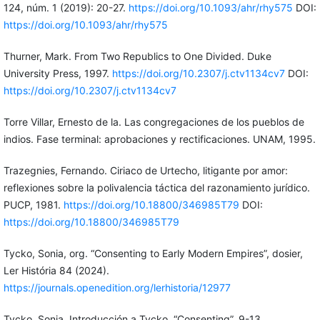
124, núm. 1 (2019): 20-27.
https://doi.org/10.1093/ahr/rhy575
DOI:
https://doi.org/10.1093/ahr/rhy575
Thurner, Mark. From Two Republics to One Divided. Duke
University Press, 1997.
https://doi.org/10.2307/j.ctv1134cv7
DOI:
https://doi.org/10.2307/j.ctv1134cv7
Torre Villar, Ernesto de la. Las congregaciones de los pueblos de
indios. Fase terminal: aprobaciones y rectificaciones. UNAM, 1995.
Trazegnies, Fernando. Ciriaco de Urtecho, litigante por amor:
reflexiones sobre la polivalencia táctica del razonamiento jurídico.
PUCP, 1981.
https://doi.org/10.18800/346985T79
DOI:
https://doi.org/10.18800/346985T79
Tycko, Sonia, org. “Consenting to Early Modern Empires”, dosier,
Ler História 84 (2024).
https://journals.openedition.org/lerhistoria/12977
Tycko, Sonia. Introducción a Tycko, “Consenting”, 9-13.