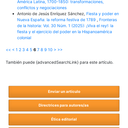
América Latina, 1700-1850: transformaciones,
conflictos y negociaciones
Antonio de Jesús Enríquez Sánchez,
Fiesta y poder en
Nueva España: la reforma festiva de 1789
,
Fronteras
de la historia: Vol. 30 Núm. 1 (2025): ¡Viva el rey!: la
fiesta y el ejercicio del poder en la Hispanoamérica
colonial
<<
<
1
2
3
4
5
6
7
8
9
10
>
>>
También puede {advancedSearchLink} para este artículo.
Enviar un artículo
Directrices para autores/as
Ética editorial