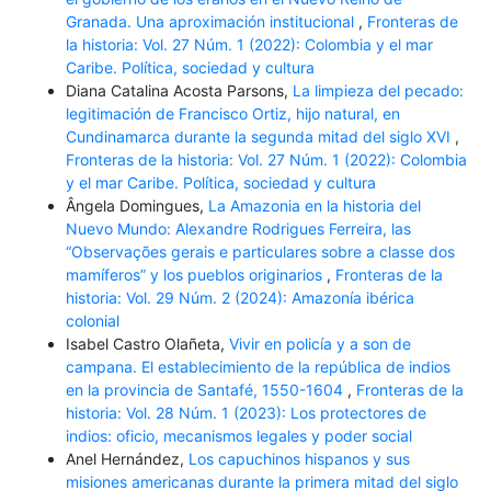
Granada. Una aproximación institucional
,
Fronteras de
la historia: Vol. 27 Núm. 1 (2022): Colombia y el mar
Caribe. Política, sociedad y cultura
Diana Catalina Acosta Parsons,
La limpieza del pecado:
legitimación de Francisco Ortiz, hijo natural, en
Cundinamarca durante la segunda mitad del siglo XVI
,
Fronteras de la historia: Vol. 27 Núm. 1 (2022): Colombia
y el mar Caribe. Política, sociedad y cultura
Ângela Domingues,
La Amazonia en la historia del
Nuevo Mundo: Alexandre Rodrigues Ferreira, las
“Observações gerais e particulares sobre a classe dos
mamíferos” y los pueblos originarios
,
Fronteras de la
historia: Vol. 29 Núm. 2 (2024): Amazonía ibérica
colonial
Isabel Castro Olañeta,
Vivir en policía y a son de
campana. El establecimiento de la república de indios
en la provincia de Santafé, 1550-1604
,
Fronteras de la
historia: Vol. 28 Núm. 1 (2023): Los protectores de
indios: oficio, mecanismos legales y poder social
Anel Hernández,
Los capuchinos hispanos y sus
misiones americanas durante la primera mitad del siglo