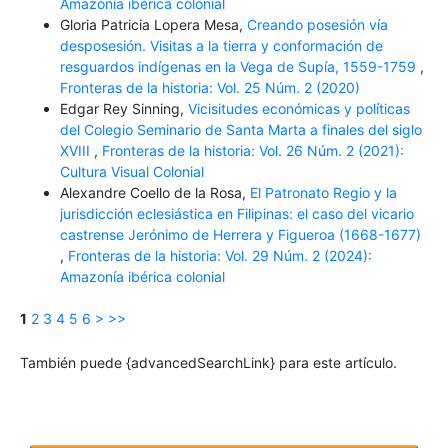
Amazonía ibérica colonial
Gloria Patricia Lopera Mesa,
Creando posesión vía
desposesión. Visitas a la tierra y conformación de
resguardos indígenas en la Vega de Supía, 1559-1759
,
Fronteras de la historia: Vol. 25 Núm. 2 (2020)
Edgar Rey Sinning,
Vicisitudes económicas y políticas
del Colegio Seminario de Santa Marta a finales del siglo
XVIII
,
Fronteras de la historia: Vol. 26 Núm. 2 (2021):
Cultura Visual Colonial
Alexandre Coello de la Rosa,
El Patronato Regio y la
jurisdicción eclesiástica en Filipinas: el caso del vicario
castrense Jerónimo de Herrera y Figueroa (1668-1677)
,
Fronteras de la historia: Vol. 29 Núm. 2 (2024):
Amazonía ibérica colonial
1
2
3
4
5
6
>
>>
También puede {advancedSearchLink} para este artículo.