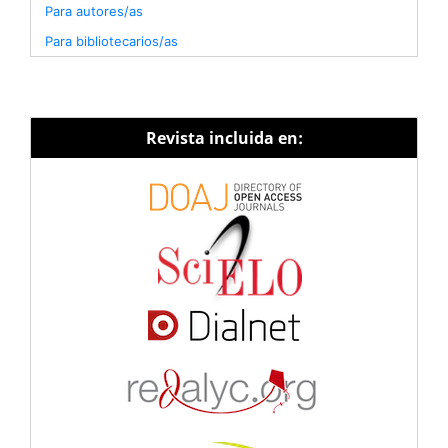
Para autores/as
Para bibliotecarios/as
Revista incluida en: