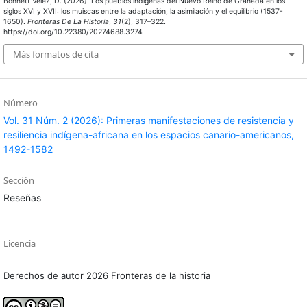
Bonnett Vélez, D. (2026). Los pueblos indígenas del Nuevo Reino de Granada en los
siglos XVI y XVII: los muiscas entre la adaptación, la asimilación y el equilibrio (1537-
1650).
Fronteras De La Historia
,
31
(2), 317–322.
https://doi.org/10.22380/20274688.3274
Más formatos de cita
Número
Vol. 31 Núm. 2 (2026): Primeras manifestaciones de resistencia y
resiliencia indígena-africana en los espacios canario-americanos,
1492-1582
Sección
Reseñas
Licencia
Derechos de autor 2026 Fronteras de la historia