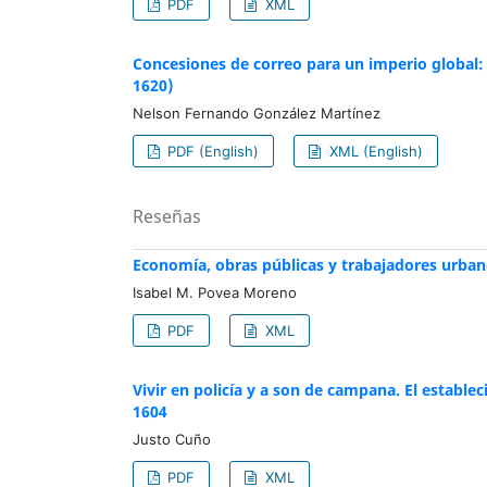
PDF
XML
Concesiones de correo para un imperio global:
1620)
Nelson Fernando González Martínez
PDF (English)
XML (English)
Reseñas
Economía, obras públicas y trabajadores urban
Isabel M. Povea Moreno
PDF
XML
Vivir en policía y a son de campana. El establec
1604
Justo Cuño
PDF
XML