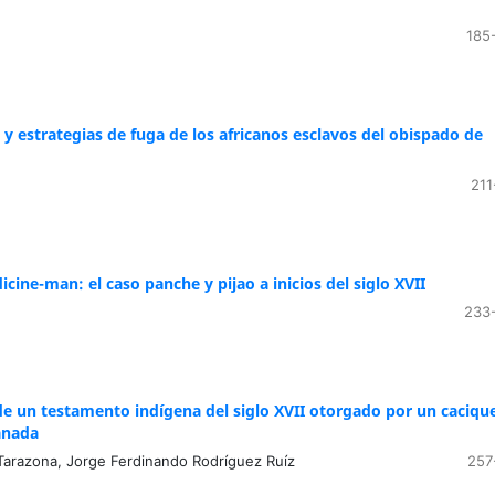
185
 y estrategias de fuga de los africanos esclavos del obispado de
211
e-man: el caso panche y pijao a inicios del siglo XVII
233
de un testamento indígena del siglo XVII otorgado por un caciqu
anada
arazona, Jorge Ferdinando Rodríguez Ruíz
257