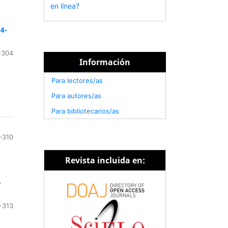
en línea?
4-
-304
Información
Para lectores/as
Para autores/as
Para bibliotecarios/as
-310
Revista incluida en:
-
-313