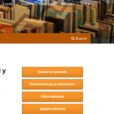
Español
English
Portugués
Registro
Entrar
Buscar
 y
Enviar un artículo
Directrices para autores/as
,
Ética editorial
Equipo editorial