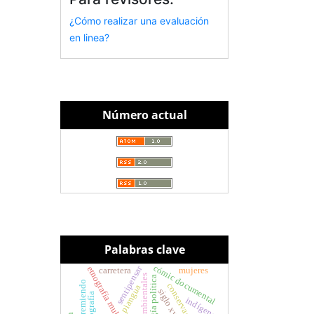
¿Cómo realizar una evaluación
en linea?
Número actual
Palabras clave
cómic documental
sentipensar
etnografía multiespecies
carretera
mujeres
ecología política
remiendo
piangua
siglo xviii
cartografía
indígenas