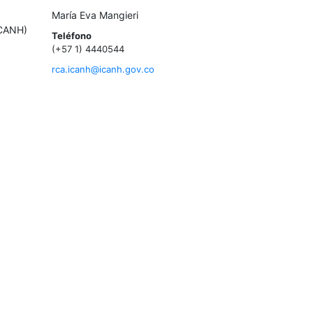
María Eva Mangieri
ICANH)
Teléfono
(+57 1) 4440544
rca.icanh@icanh.gov.co