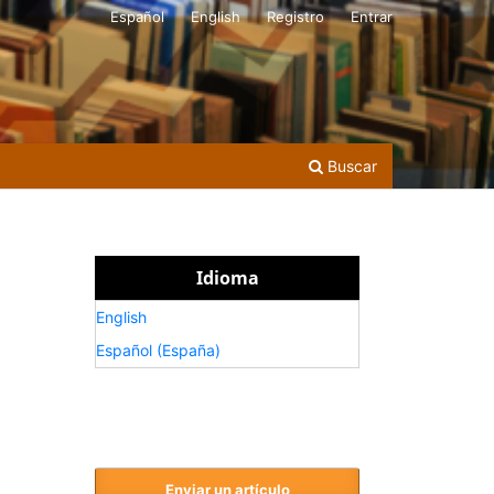
Español
English
Registro
Entrar
Buscar
Idioma
English
Español (España)
Enviar un artículo