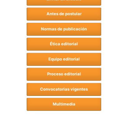
Antes de postular
Normas de publicación
Ética editorial
Equipo editorial
Proceso editorial
Convocatorias vigentes
Multimedia