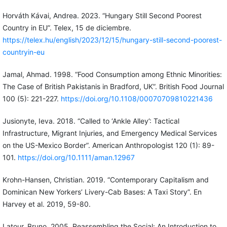
Horváth Kávai, Andrea. 2023. “Hungary Still Second Poorest
Country in EU”. Telex, 15 de diciembre.
https://telex.hu/english/2023/12/15/hungary-still-second-poorest-
countryin-eu
Jamal, Ahmad. 1998. “Food Consumption among Ethnic Minorities:
The Case of British Pakistanis in Bradford, UK”. British Food Journal
100 (5): 221-227.
https://doi.org/10.1108/00070709810221436
Jusionyte, Ieva. 2018. “Called to ‘Ankle Alley’: Tactical
Infrastructure, Migrant Injuries, and Emergency Medical Services
on the US-Mexico Border”. American Anthropologist 120 (1): 89-
101.
https://doi.org/10.1111/aman.12967
Krohn-Hansen, Christian. 2019. “Contemporary Capitalism and
Dominican New Yorkers’ Livery-Cab Bases: A Taxi Story”. En
Harvey et al. 2019, 59-80.
Latour, Bruno. 2005. Reassembling the Social: An Introduction to