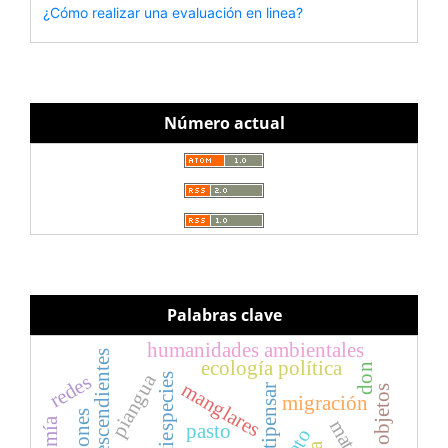
¿Cómo realizar una evaluación en linea?
Número actual
Palabras clave
humanidades ambientales
afrodescendientes
ecología política
don
piangua
redes
manglares
sentipensar
objetos
migración
pasto