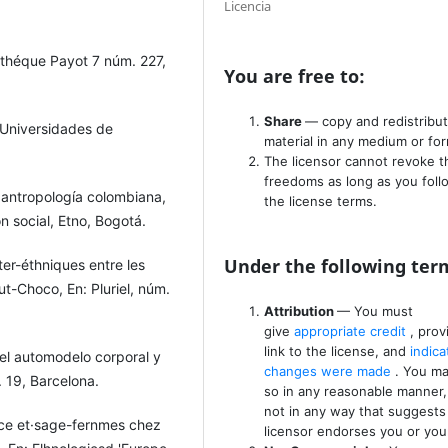
Licencia
iothéque Payot 7 núm. 227,
You are free to:
Share
— copy and redistribu
s Universidades de
material in any medium or fo
The licensor cannot revoke 
freedoms as long as you foll
 antropología colombiana,
the license terms.
n social, Etno, Bogotá.
Under the following ter
ter-éthniques entre les
t-Choco, En: Pluriel, núm.
Attribution
— You must
give
appropriate credit
, prov
link to the license, and
indica
 el automodelo corporal y
changes were made
. You m
. 19, Barcelona.
so in any reasonable manner,
not in any way that suggests
ance et·sage-fernmes chez
licensor endorses you or you