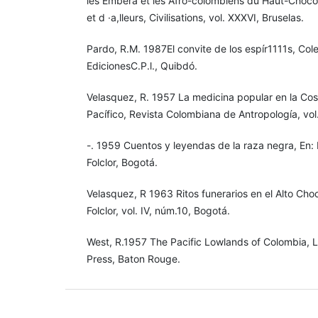
les Embera et les Afro-colombiens du Haut-Choco,
et d ·a,lleurs, Civilisations, vol. XXXVI, Bruselas.
Pardo, R.M. 1987El convite de los espír1111s, C
EdicionesC.P.l., Quibdó.
Velasquez, R. 1957 La medicina popular en la Co
Pacífico, Revista Colombiana de Antropología, vol
-. 1959 Cuentos y leyendas de la raza negra, En:
Folclor, Bogotá.
Velasquez, R 1963 Ritos funerarios en el Alto Cho
Folclor, vol. IV, núm.10, Bogotá.
West, R.1957 The Pacific Lowlands of Colombia, L
Press, Baton Rouge.