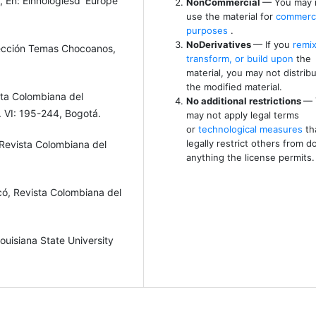
 En: Elhnologiesd 'Europe
NonCommercial
— You may 
use the material for
commerci
purposes
.
NoDerivatives
— If you
remix
olección Temas Chocoanos,
transform, or build upon
the
material, you may not distrib
the modified material.
sta Colombiana del
No additional restrictions
— 
. VI: 195-244, Bogotá.
may not apply legal terms
or
technological measures
th
legally restrict others from d
 Revista Colombiana del
anything the license permits.
có, Revista Colombiana del
ouisiana State University