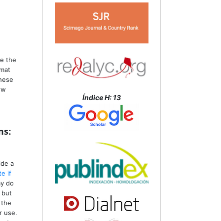
te the
rmat
these
ow
Índice H: 13
ms:
ide a
te if
ay do
 but
 the
r use.