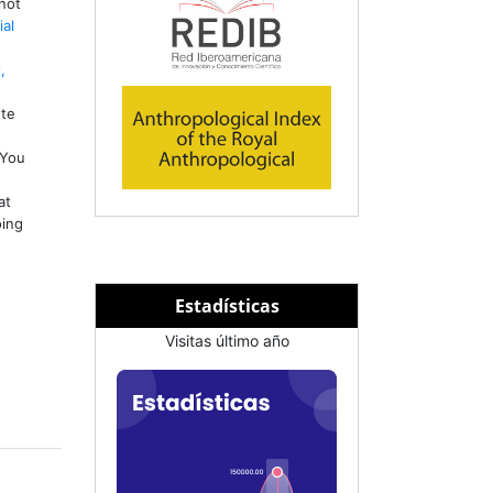
not
al
,
ute
You
at
oing
Estadísticas
Visitas último año