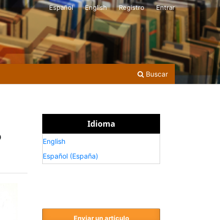
Español
English
Registro
Entrar
Buscar
Idioma
o
English
Español (España)
Enviar un artículo