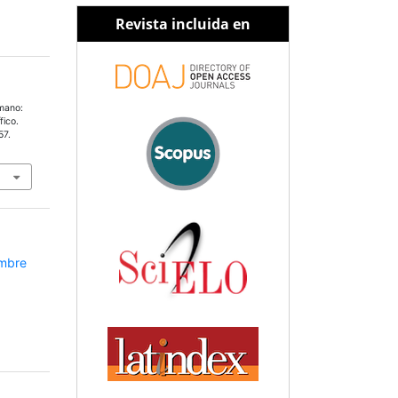
Revista incluida en
umano:
fico.
57.
embre