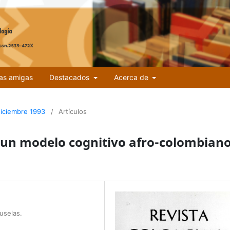
tas amigas
Destacados
Acerca de
diciembre 1993
/
Artículos
 un modelo cognitivo afro-colombian
uselas.