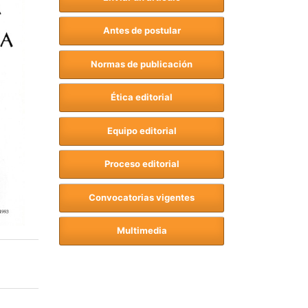
Antes de postular
Normas de publicación
Ética editorial
Equipo editorial
Proceso editorial
Convocatorias vigentes
Multimedia