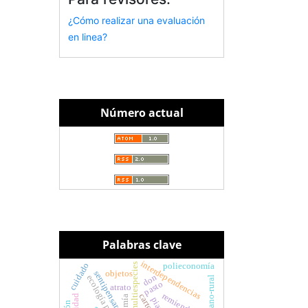
¿Cómo realizar una evaluación
en linea?
Número actual
Palabras clave
interdependencias
cuidado
polieconomía
etnografía multiespecies
sentipensar
objetos
don
ecología política
pasto
atrato
remiendo