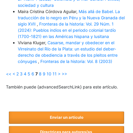
sociedad y cultura
Maira Cristina Córdova Aguilar,
Más allá de Babel. La
traducción de lo negro en Péru y la Nueva Granada del
siglo XVII
,
Fronteras de la historia: Vol. 29 Núm. 1
(2024): Pueblos indios en el periodo colonial tardío
(1700-1821) en las Américas hispana y lusitana
Viviana Kluger,
Casarse, mandar y obedecer en el
Virreinato del Río de la Plata: un estudio del deber-
derecho de obediencia a través de los pleitos entre
cónyuges
,
Fronteras de la historia: Vol. 8 (2003)
<<
<
2
3
4
5
6
7
8
9
10
11
>
>>
También puede {advancedSearchLink} para este artículo.
Enviar un artículo
Directrices para autores/as