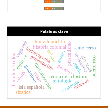
Palabras clave
huitzilopochtli
vega real
presentismo
historia colonial
santo cerro
historiografía
debate
guerra
resistencia
bartolomé colón
siglo xv
presentación
africanos
puerto rico
reseña
quetzaltecolotl
pasados
guarionex
taínos
cibao
teoría de la historia
mexicas
mitología
economía
isla española
alzados