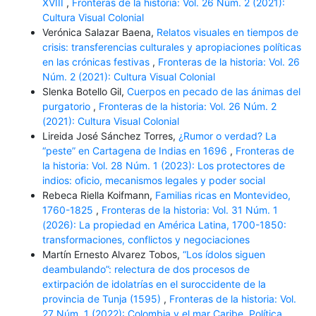
XVIII
,
Fronteras de la historia: Vol. 26 Núm. 2 (2021):
Cultura Visual Colonial
Verónica Salazar Baena,
Relatos visuales en tiempos de
crisis: transferencias culturales y apropiaciones políticas
en las crónicas festivas
,
Fronteras de la historia: Vol. 26
Núm. 2 (2021): Cultura Visual Colonial
Slenka Botello Gil,
Cuerpos en pecado de las ánimas del
purgatorio
,
Fronteras de la historia: Vol. 26 Núm. 2
(2021): Cultura Visual Colonial
Lireida José Sánchez Torres,
¿Rumor o verdad? La
“peste” en Cartagena de Indias en 1696
,
Fronteras de
la historia: Vol. 28 Núm. 1 (2023): Los protectores de
indios: oficio, mecanismos legales y poder social
Rebeca Riella Koifmann,
Familias ricas en Montevideo,
1760-1825
,
Fronteras de la historia: Vol. 31 Núm. 1
(2026): La propiedad en América Latina, 1700-1850:
transformaciones, conflictos y negociaciones
Martín Ernesto Alvarez Tobos,
“Los ídolos siguen
deambulando”: relectura de dos procesos de
extirpación de idolatrías en el suroccidente de la
provincia de Tunja (1595)
,
Fronteras de la historia: Vol.
27 Núm. 1 (2022): Colombia y el mar Caribe. Política,